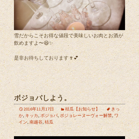
雪だからこそお得な値段で美味しいお肉とお酒が
飲めますよ〜😆✨
是非お待ちしております🍷💕
ボジョパしよう。
2016年11月17日
桔瓜【お知らせ】
きっ
か
,
キッカ
,
ボジョパ
,
ボジョレーヌーヴォー解禁
,
ワ
イン
,
南越谷
,
桔瓜