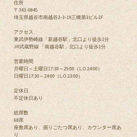
住所
〒343-0845
埼玉県越谷市南越谷2-3-19三橋第3ビル2F
アクセス
東武伊勢崎線「新越谷駅」北口より徒歩1分
JR武蔵野線 「南越谷駅」北口より徒歩1分
営業時間
月曜日～土曜日17:30～25:00（L.O.24:00）
日曜日17:30～24:00（L.O.23:00）
定休日
不定休日あり
総席数
68席
座敷席あり、掘りごたつ席あり、カウンター席あ
り