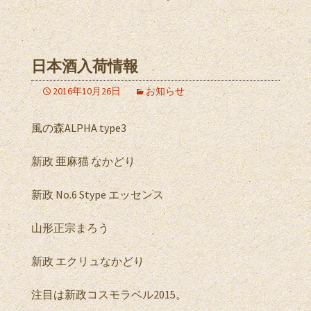
日本酒入荷情報
2016年10月26日
お知らせ
風の森ALPHA type3
新政 亜麻猫 なかどり
新政 No.6 Stype エッセンス
山形正宗まろう
新政 エクリュなかどり
注目は新政コスモラベル2015。