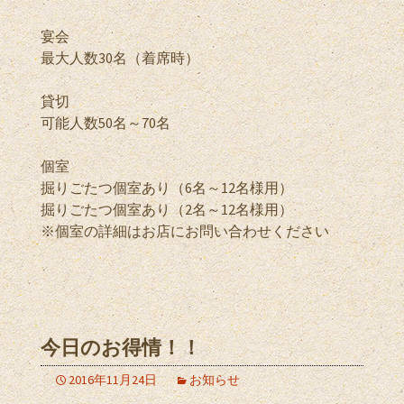
宴会
最大人数30名（着席時）
貸切
可能人数50名～70名
個室
掘りごたつ個室あり（6名～12名様用）
掘りごたつ個室あり（2名～12名様用）
※個室の詳細はお店にお問い合わせください
今日のお得情！！
2016年11月24日
お知らせ