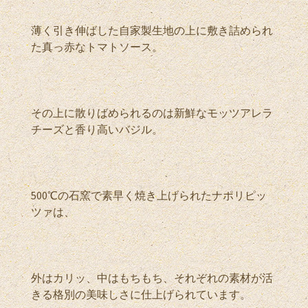
薄く引き伸ばした自家製生地の上に敷き詰められ
た真っ赤なトマトソース。
その上に散りばめられるのは新鮮なモッツアレラ
チーズと香り高いバジル。
500℃の石窯で素早く焼き上げられたナポリピッ
ツァは、
外はカリッ、中はもちもち、それぞれの素材が活
きる格別の美味しさに仕上げられています。