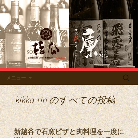
Just another サイト フードコネクション
管理 site
南越谷のイタリアン「桔瓜」／
居酒屋「廩」のブログ
コンテンツへ移動
検
メニュー
索:
kikka-rin
のすべての投稿
新越谷で石窯ピザと肉料理を一度に