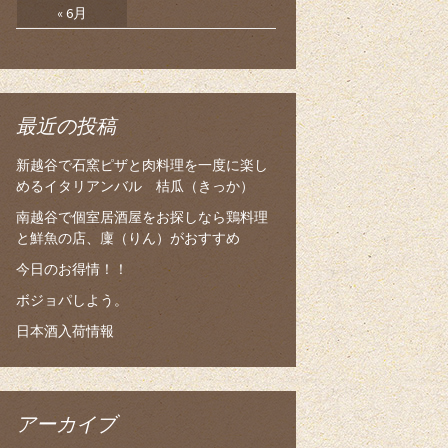
« 6月
最近の投稿
新越谷で石窯ピザと肉料理を一度に楽し
めるイタリアンバル 桔瓜（きっか）
南越谷で個室居酒屋をお探しなら鶏料理
と鮮魚の店、廩（りん）がおすすめ
今日のお得情！！
ボジョパしよう。
日本酒入荷情報
アーカイブ