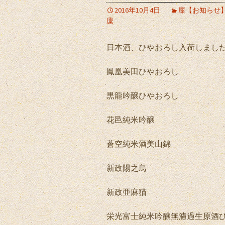
2016年10月4日
廩【お知らせ
廩
日本酒、ひやおろし入荷しまし
鳳凰美田ひやおろし
黒龍吟醸ひやおろし
花邑純米吟醸
蒼空純米酒美山錦
新政陽之鳥
新政亜麻猫
栄光富士純米吟醸無濾過生原酒