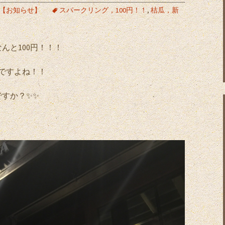
【お知らせ】
スパークリング，100円！！
,
桔瓜，新
んと100円！！！
得ですよね！！
すか？✨✨