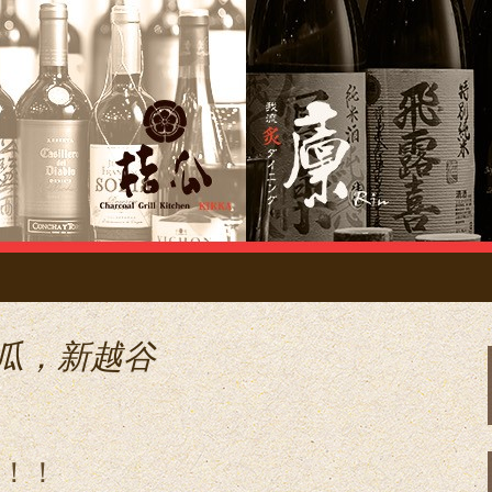
ドコネクション管理 site
イタリアン「桔瓜
ブログ
桔瓜，新越谷
！！