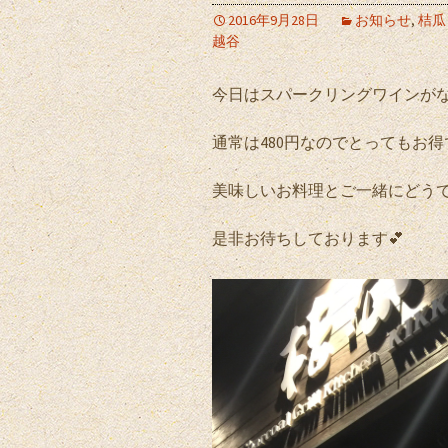
2016年9月28日
お知らせ
,
桔瓜
越谷
今日はスパークリングワインがな
通常は480円なのでとってもお
美味しいお料理とご一緒にどうで
是非お待ちしております💕