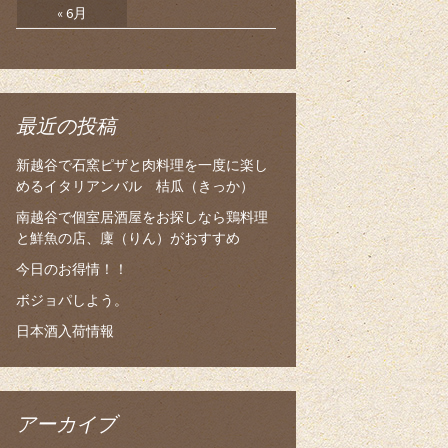
« 6月
最近の投稿
新越谷で石窯ピザと肉料理を一度に楽し
めるイタリアンバル 桔瓜（きっか）
南越谷で個室居酒屋をお探しなら鶏料理
と鮮魚の店、廩（りん）がおすすめ
今日のお得情！！
ボジョパしよう。
日本酒入荷情報
アーカイブ