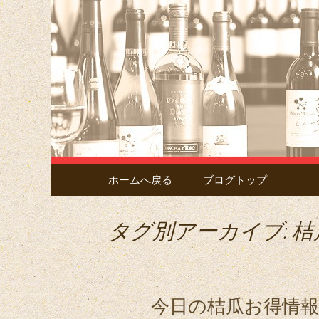
Just another サイト フー
南越谷の
「廩」の
コンテンツへ移動
ホームへ戻る
ブログトップ
タグ別アーカイブ: 
今日の桔瓜お得情報